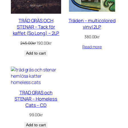
TRÄD GRÄS OCH
Träden – multicolored
STENAR – Tack för
vinyl 2LP
kaffet (So Long) – 2LP
380.00
kr
Original
Current
245.00
kr
190.00
kr
Read more
price
price
Add to cart
was:
is:
245.00kr.
190.00kr.
TRAD GRAS och
STENAR – Homeless
Cats – CD
99.00
kr
Add to cart