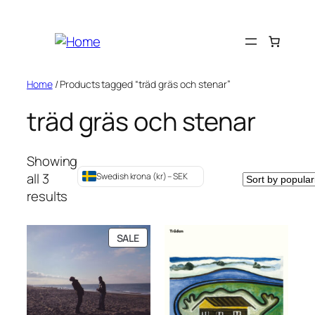
Skip
to
content
Home
/ Products tagged “träd gräs och stenar”
träd gräs och stenar
Showing
all 3
Swedish krona (kr) – SEK
Sorted
results
by
popularity
PRODUCT
SALE
ON
SALE