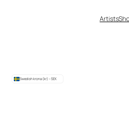
Artists
Sh
Swedish krona (kr) – SEK