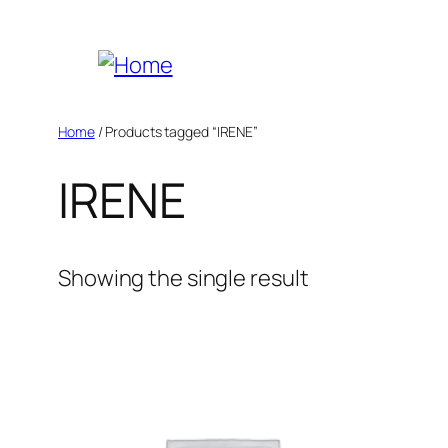
Skip
to
content
Home
/ Products tagged “IRENE”
IRENE
Showing the single result