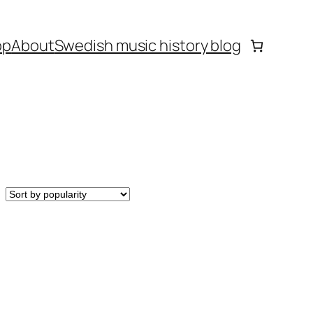
op
About
Swedish music history blog