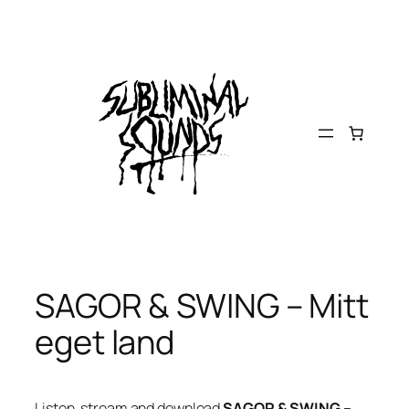
Skip
to
content
SAGOR & SWING – Mitt
eget land
Listen, stream and download
SAGOR & SWING –