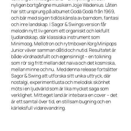
nyligen bortgångne musikern Jojje Wadenius. Låten
har sitt ursprung på albumet Godà Godà från 1969,
och bär med sig en tidlös känsla av barndom, fantasi
och inre landskap. I Sagor & Swings version får
melodin nytt liv genom ett organiskt och lekfullt
ljudlandskap, där klassiska instrument som
Minimoog, Mellotron och rytmboxen Korg Minipops
Junior väver samman dåtid och nutid. Resultatet är
både vördnadsfullt och egensinnigt – en tolkning
som rör sig fritt mellan det naiva och det kosmiska,
mellan minne och nu. Med denna release fortsätter
Sagor & Swing att utforska sitt unika uttryck, där
nostalgi, experimentlusta och melodisk skönhet
möts i en ljudvärld som är lika mycket saga som
verklighet. Mitt eget land är inte bara en cover – det
är ett samtal över tid, en stillsam bugning och en
kärleksfull vidarevandring.