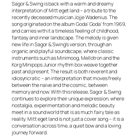
Sagor & Swing is back with a warm and dreamy
interpretation of
Mitt eget land
– a tribute to the
recently deceased musician Jojje Wadenius. The
song originated on the album
Goda’ Goda’
from 1969,
and carries with it a timeless feeling of childhood,
fantasy and inner landscape. The melody is given
new life in Sagor & Swing’s version, through an
organic and playful soundscape, where classic
instruments such as Minimoog, Mellotron and the
Korg Minipops Junior rhythm box weave together
past and present. The result is both reverent and
idiosyncratic – an interpretation that moves freely
between the naive and the cosmic, between
memory and now. With this release, Sagor & Swing
continues to explore their unique expression, where
nostalgia, experimentation and melodic beauty
meet in a sound world that is as much fairy tale as
reality. Mitt eget land is not just a cover song – it is a
conversation across time, a quiet bow and a loving
journey forward.