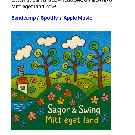
Mitt eget land
now!
Bandcamp
/
Spotify
/
Apple Music