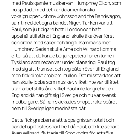
med Pauls gamle musikervän; Humphrey Okoh, som
nu spelade med det kända amerikanska
vokalgruppen Johnny Johnsson and the Bandwagon,
samt med det egna bandet Niger. Tanken var att
Paul, som ju tidigare bott i London och haft
uppehållstillstånd i England, skulle åka över först
och ordna med saker och ting tillsammans med
Humphrey. Sedan skulle Arne och Wilhard komma
efter så att de kunde börja repetera för en turné i
Tyskland som redan var under planering. Paul tog
med sig sitt trumset och tog båten över till England
men fick direkt problem i tullen. Det misstänktes att
han skulle jobba som musiker, vilket inte var tillåtet
utan arbetstillstånd vilket Paul inte längre hade i
England då han gift sig i Sverige och nu var svensk
medborgare. Så han skickades snopet raka spåret
hem till Sverige igen med nästa båt.
Detta fick grabbarna att tappa gnistan totalt och
bandet upplöstes snart helt då Paul, och lite senare
även Wilhard, flyttade till Stockholm för att söka