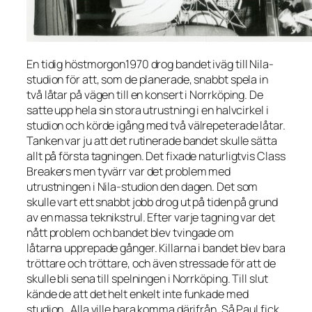
En tidig höstmorgon1970 drog bandet iväg till Nila-
studion för att, som de planerade, snabbt spela in
två låtar på vägen till en konsert i Norrköping. De
satte upp hela sin stora utrustning i en halvcirkel i
studion och körde igång med två välrepeterade låtar.
Tanken var ju att det rutinerade bandet skulle sätta
allt på första tagningen. Det fixade naturligtvis Class
Breakers men tyvärr var det problem med
utrustningen i Nila-studion den dagen. Det som
skulle vart ett snabbt jobb drog ut på tiden på grund
av en massa teknikstrul. Efter varje tagning var det
nått problem och bandet blev tvingade om
låtarna upprepade gånger. Killarna i bandet blev bara
tröttare och tröttare, och även stressade för att de
skulle bli sena till spelningen i Norrköping. Till slut
kände de att det helt enkelt inte funkade med
studion . Alla ville bara komma därifrån. Så Paul fick