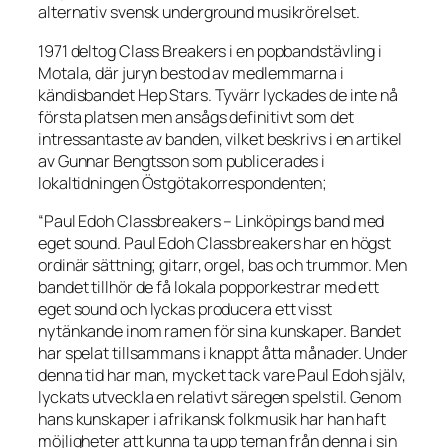
alternativ svensk underground musikrörelset.
1971 deltog Class Breakers i en popbandstävling i
Motala, där juryn bestod av medlemmarna i
kändisbandet Hep Stars. Tyvärr lyckades de inte nå
första platsen men ansågs definitivt som det
intressantaste av banden, vilket beskrivs i en artikel
av Gunnar Bengtsson som publicerades i
lokaltidningen Östgötakorrespondenten;
“Paul Edoh Classbreakers – Linköpings band med
eget sound. Paul Edoh Classbreakers har en högst
ordinär sättning; gitarr, orgel, bas och trummor. Men
bandet tillhör de få lokala popporkestrar med ett
eget sound och lyckas producera ett visst
nytänkande inom ramen för sina kunskaper. Bandet
har spelat tillsammans i knappt åtta månader. Under
denna tid har man, mycket tack vare Paul Edoh själv,
lyckats utveckla en relativt säregen spelstil. Genom
hans kunskaper i afrikansk folkmusik har han haft
möjligheter att kunna ta upp teman från denna i sin