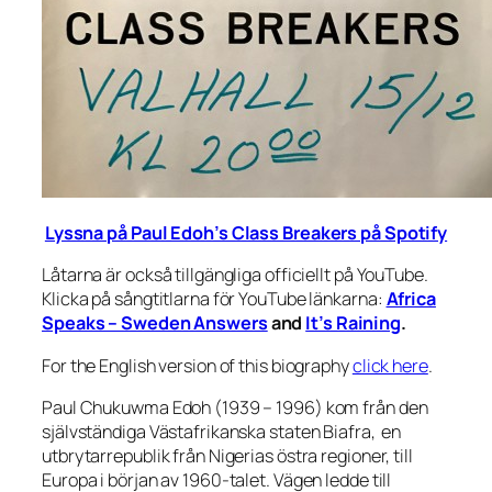
Lyssna på Paul Edoh’s Class Breakers på Spotify
Låtarna är också tillgängliga officiellt på YouTube.
Klicka på sångtitlarna för YouTube länkarna
:
Africa
Speaks – Sweden Answers
and
It’s Raining
.
For the English version of this biography
click here
.
Paul Chukuwma Edoh (1939 – 1996) kom från den
självständiga Västafrikanska staten Biafra, en
utbrytarrepublik från Nigerias östra regioner, till
Europa i början av 1960-talet. Vägen ledde till