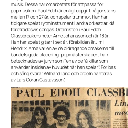
musik. Dessa har omarbetats för att passa för
popmusiken. Paul Edoh är enligt uppgift någonstans
mellan 17 och 27 år, och spelar trummor. Han har
tidigare spelat rytminstrument i andra orkestrar, då
företrädesvis congas. Gitarristen i Paul Edoh
Classbreakers heter Arne Johansson och är 18 år.
Han har spelat gitarr i sex år, förebilden är Jimi
Hendrix. Arne var en av de bidragande orsakerna till
bandets goda placering i popmästerskapen, han
betecknades av juryn som ”en av de få killar som
använder insidan av huvudet när han spelar”. För bas
och sång svarar Wilhard Lang och orgeln hanteras
av Lars Göran Gustavsson”.