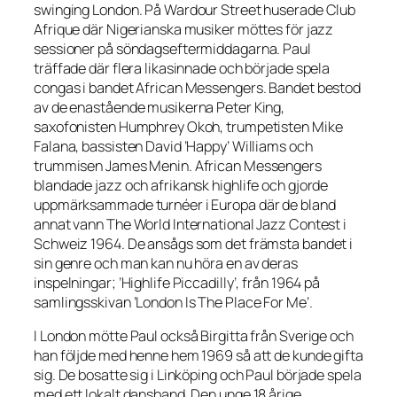
swinging London. På Wardour Street huserade Club
Afrique där Nigerianska musiker möttes för jazz
sessioner på söndagseftermiddagarna. Paul
träffade där flera likasinnade och började spela
congas i bandet African Messengers. Bandet bestod
av de enastående musikerna Peter King,
saxofonisten Humphrey Okoh, trumpetisten Mike
Falana, bassisten David ’Happy’ Williams och
trummisen James Menin. African Messengers
blandade jazz och afrikansk highlife och gjorde
uppmärksammade turnéer i Europa där de bland
annat vann The World International Jazz Contest i
Schweiz 1964. De ansågs som det främsta bandet i
sin genre och man kan nu höra en av deras
inspelningar; ’Highlife Piccadilly’, från 1964 på
samlingsskivan ’London Is The Place For Me’.
I London mötte Paul också Birgitta från Sverige och
han följde med henne hem 1969 så att de kunde gifta
sig. De bosatte sig i Linköping och Paul började spela
med ett lokalt dansband. Den unge 18 årige