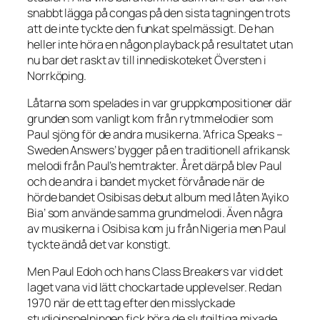
snabbt lägga på congas på den sista tagningen trots
att de inte tyckte den funkat spelmässigt. De han
heller inte höra en någon playback på resultatet utan
nu bar det raskt av till innediskoteket Översten i
Norrköping.
Låtarna som spelades in var gruppkompositioner där
grunden som vanligt kom från rytmmelodier som
Paul sjöng för de andra musikerna. ’Africa Speaks –
Sweden Answers’ bygger på en traditionell afrikansk
melodi från Paul’s hemtrakter. Året därpå blev Paul
och de andra i bandet mycket förvånade när de
hörde bandet Osibisas debut album med låten ’Ayiko
Bia’ som använde samma grundmelodi. Även några
av musikerna i Osibisa kom ju från Nigeria men Paul
tyckte ändå det var konstigt.
Men Paul Edoh och hans Class Breakers var vid det
laget vana vid lätt chockartade upplevelser. Redan
1970 när de ett tag efter den misslyckade
studioinspelningen fick höra de slutgiltiga mixade