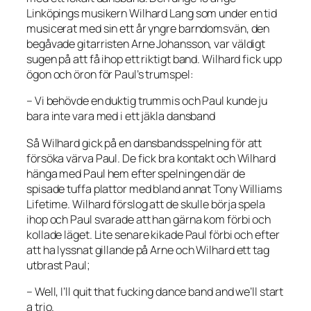
Linköpings musikern Wilhard Lang som under en tid
musicerat med sin ett år yngre barndomsvän, den
begåvade gitarristen Arne Johansson, var väldigt
sugen på att få ihop ett riktigt band. Wilhard fick upp
ögon och öron för Paul’s trumspel:
– Vi behövde en duktig trummis och Paul kunde ju
bara inte vara med i ett jäkla dansband
Så Wilhard gick på en dansbandsspelning för att
försöka värva Paul. De fick bra kontakt och Wilhard
hänga med Paul hem efter spelningen där de
spisade tuffa plattor med bland annat Tony Williams
Lifetime. Wilhard förslog att de skulle börja spela
ihop och Paul svarade att han gärna kom förbi och
kollade läget. Lite senare kikade Paul förbi och efter
att ha lyssnat gillande på Arne och Wilhard ett tag
utbrast Paul;
– Well, I’ll quit that fucking dance band and we’ll start
a trio.