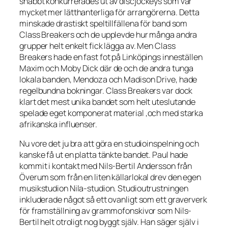
snabbt konkurrerades ut av discjockeys som var
mycket mer lätthanterliga för arrangörerna. Detta
minskade drastiskt speltillfällena för band som
Class Breakers och de upplevde hur många andra
grupper helt enkelt fick lägga av. Men Class
Breakers hade en fast fot på Linköpings inneställen
Maxim och Moby Dick där de och de andra tunga
lokala banden, Mendoza och Madison Drive, hade
regelbundna bokningar. Class Breakers var dock
klart det mest unika bandet som helt uteslutande
spelade eget komponerat material ,och med starka
afrikanska influenser.
Nu vore det ju bra att göra en studioinspelning och
kanske få ut en platta tänkte bandet. Paul hade
kommit i kontakt med Nils-Bertil Andersson från
Överum som från en liten källarlokal drev den egen
musikstudion Nila-studion. Studioutrustningen
inkluderade något så ett ovanligt som ett graververk
för framställning av grammofonskivor som Nils-
Bertil helt otroligt nog byggt själv. Han säger själv i