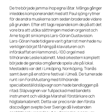
De tre började jamma ihop egna låtar. Många gånger
inleddes komponerandet med att Paul sjöng rytmer
för de andra musikerna som sedan broderade vidare
på grunden. Efter ett tags repande kom de på att det
vore bra att utöka sättningen med en organist och
Arne tog dit sin kompis Lars-Göran Gustavsson.
Lars-Göran hade tidigare varit gitarrist men hade nu
verkligen börjat få häng på klaviaturen och
införskaffat en Hammond L-100 orgel med
tillhörande Leslie kabinett. Med orkestern komplett
började de ganska omgående spela ute på lokal.
Mestadels var det i Linköping, Norrköping, Tranås
samt även på en större festival i Umeå. De turnerade
runt i sin Ford Mustang med tillhörande
specialbeställd släpvagn som hade bandloggen på
ritad. Släpvagnen var fullpackad med bandets
instrument och väldiga Marshall förstärkare och
högtalarkabinett. Detta var precis när den första
discovågen svepte över Sverige då livebanden