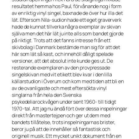
resultatet hemma hos Paul, förvånande nog i form
av en riktig vinyl singel, baxnade de över hur illa det
lät. Eftersom Nila-sudion hade ett eget graververk
hade de kunnat tillverka några exemplar av skivan
själva men det här lät ju inte alls som bandet gjorde
på riktigt. Trots att det fanns intresse från ett
skivbolag i Danmark bestämde man sig för att det
här som lät så kast, och innehöll dåligt spelade
versioner, att det absolut inte kunde ges ut. De
resterande exemplaren av den provpressade
singelskivan med vit etikett blev kvar i den lilla
källarstudion i Överum och kom med tiden att bli en
av de ovanligaste och mest eftersökta vinyl
singlarna från hela den Svenska
psykedeliarockvågen under sent 1960- till tidigt
1970-tal. Att jag nu ändå fört över dessa inspelningar
direkt från mastertejpen och ger ut dem med
bandets tillåtelse, trots inspelningarnas brister,
beror ju på att de innehåller så fantastisk och
originell musik. Ett mycket unikt dokument från en