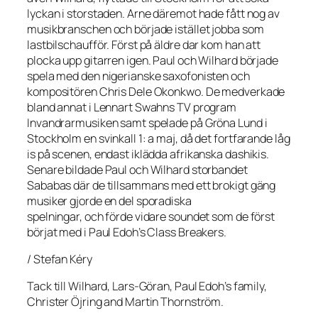
lyckan i storstaden. Arne däremot hade fått nog av
musikbranschen och började istället jobba som
lastbilschaufför. Först på äldre dar kom han att
plocka upp gitarren igen. Paul och Wilhard började
spela med den nigerianske saxofonisten och
kompositören Chris Dele Okonkwo. De medverkade
bland annat i Lennart Swahns TV program
Invandrarmusiken samt spelade på Gröna Lund i
Stockholm en svinkall 1: a maj, då det fortfarande låg
is på scenen, endast iklädda afrikanska dashikis.
Senare bildade Paul och Wilhard storbandet
Sababas där de tillsammans med ett brokigt gäng
musiker gjorde en del sporadiska
spelningar, och förde vidare soundet som de först
börjat med i Paul Edoh’s Class Breakers.
/ Stefan Kéry
Tack till Wilhard, Lars-Göran, Paul Edoh’s family,
Christer Öjring and Martin Thornström.